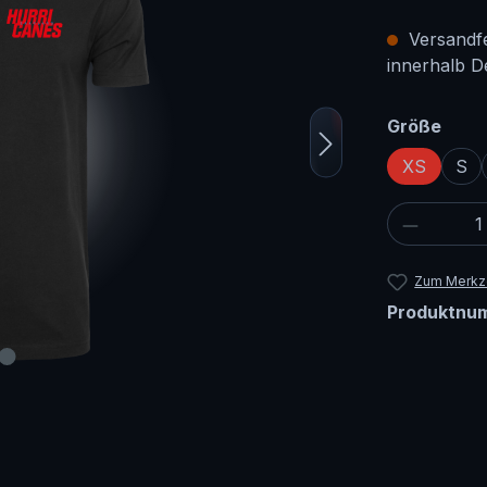
Versandfer
innerhalb D
ausw
Größe
XS
S
Produkt
Zum Merkze
Produktnu