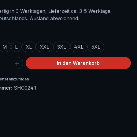
tig in 3 Werktagen, Lieferzeit ca. 3-5 Werktage
eutschlands. Ausland abweichend.
ählen
M
L
XL
XXL
3XL
4XL
5XL
 Anzahl: Gib den gewünschten Wert ein 
In den Warenkorb
ttel hinzufügen
mmer:
SHC024.1