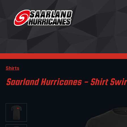
m Hauptinhalt springen
Zur Suche springen
Zur Hauptnavigation springen
Shirts
Saarland Hurricanes - Shirt Swir
Bildergalerie überspringen