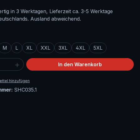
tig in 3 Werktagen, Lieferzeit ca. 3-5 Werktage
eutschlands. Ausland abweichend.
ählen
M
L
XL
XXL
3XL
4XL
5XL
 Anzahl: Gib den gewünschten Wert ein 
In den Warenkorb
ttel hinzufügen
mmer:
SHC035.1