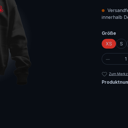
Versandfer
innerhalb D
ausw
Größe
XS
S
Produkt
Zum Merkze
Produktnu